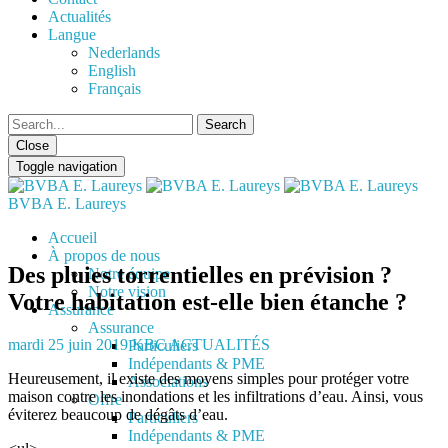
Actualités
Langue
Nederlands
English
Français
Close
Toggle navigation
BVBA E. Laureys
Accueil
À propos de nous
Des pluies torrentielles en prévision ?
Notre équipe
Notre vision
Votre habitation est-elle bien étanche ?
Assurance
Assurance
mardi 25 juin 2019
KBC ACTUALITÉS
Particuliers
Indépendants & PME
Heureusement, il existe des moyens simples pour protéger votre
Associations
maison contre les inondations et les infiltrations d’eau. Ainsi, vous
Offre
éviterez beaucoup de dégâts d’eau.
Particuliers
Indépendants & PME