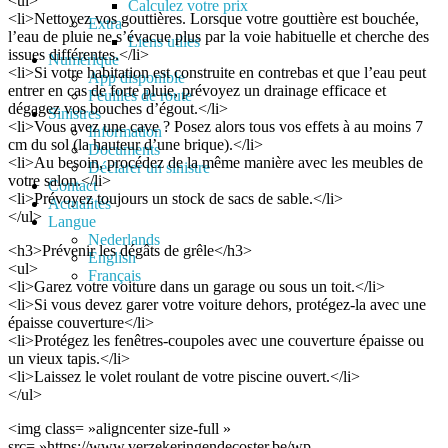
<ul>
Calculez votre prix
<li>Nettoyez vos gouttières. Lorsque votre gouttière est bouchée,
Extra
l’eau de pluie ne s’évacue plus par la voie habituelle et cherche des
Liens utiles
issues différentes.</li>
Numérique
<li>Si votre habitation est construite en contrebas et que l’eau peut
App disponible
entrer en cas de forte pluie, prévoyez un drainage efficace et
Feuilles de route
dégagez vos bouches d’égout.</li>
Sinistres
<li>Vous avez une cave ? Posez alors tous vos effets à au moins 7
Information
cm du sol (la hauteur d’une brique).</li>
Documents
<li>Au besoin, procédez de la même manière avec les meubles de
Déclarer un sinistre
votre salon.</li>
Contact
<li>Prévoyez toujours un stock de sacs de sable.</li>
Actualités
</ul>
Langue
Nederlands
<h3>Prévenir les dégâts de grêle</h3>
English
<ul>
Français
<li>Garez votre voiture dans un garage ou sous un toit.</li>
<li>Si vous devez garer votre voiture dehors, protégez-la avec une
épaisse couverture</li>
<li>Protégez les fenêtres-coupoles avec une couverture épaisse ou
un vieux tapis.</li>
<li>Laissez le volet roulant de votre piscine ouvert.</li>
</ul>
<img class= »aligncenter size-full »
src= »https://www.verzekeringendecoster.be/wp-