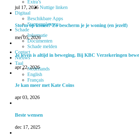
Extra’s
Nuttige linken
jul 17, 2026
Digitaal
Beschikbare Apps
Stappenplannen
Storm op komst? Zo bescherm je je woning (en jezelf)
Schade
Informatie
mei 05, 2026
Documenten
Schade melden
Contact
Je leven is altijd in beweging. Bij KBC Verzekeringen bew
Nieuws
Taal
apr 22, 2026
Nederlands
English
Français
Je kan meer met Kate Coins
apr 03, 2026
Beste wensen
dec 17, 2025