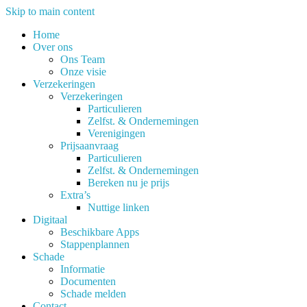
Skip to main content
Home
Over ons
Ons Team
Onze visie
Verzekeringen
Verzekeringen
Particulieren
Zelfst. & Ondernemingen
Verenigingen
Prijsaanvraag
Particulieren
Zelfst. & Ondernemingen
Bereken nu je prijs
Extra’s
Nuttige linken
Digitaal
Beschikbare Apps
Stappenplannen
Schade
Informatie
Documenten
Schade melden
Contact