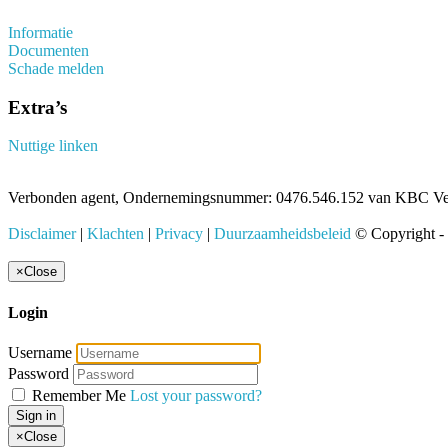
Informatie
Documenten
Schade melden
Extra’s
Nuttige linken
Verbonden agent, Ondernemingsnummer: 0476.546.152 van KBC Verz
Disclaimer
|
Klachten
|
Privacy
|
Duurzaamheidsbeleid
© Copyright -
×
Close
Login
Username
Password
Remember Me
Lost your password?
Sign in
×
Close