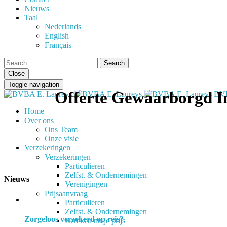
Nieuws
Taal
Nederlands
English
Français
Close
Toggle navigation
Offerte Gewaarborgd 
BVB
Home
Over ons
Ons Team
Onze visie
Verzekeringen
Verzekeringen
Particulieren
Zelfst. & Ondernemingen
Nieuws
Verenigingen
Prijsaanvraag
Particulieren
Zelfst. & Ondernemingen
Zorgeloos verzekerd op reis?
Bereken nu je prijs