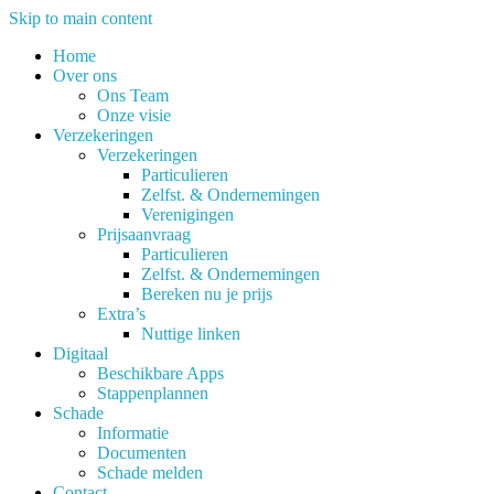
Skip to main content
Home
Over ons
Ons Team
Onze visie
Verzekeringen
Verzekeringen
Particulieren
Zelfst. & Ondernemingen
Verenigingen
Prijsaanvraag
Particulieren
Zelfst. & Ondernemingen
Bereken nu je prijs
Extra’s
Nuttige linken
Digitaal
Beschikbare Apps
Stappenplannen
Schade
Informatie
Documenten
Schade melden
Contact