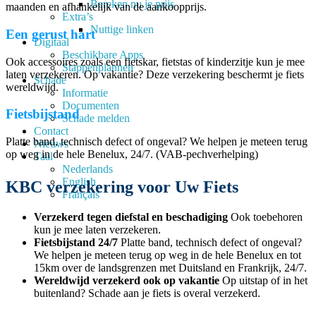
Bereken nu je prijs
maanden en afhankelijk van de aankoopprijs.
Extra’s
Nuttige linken
Een gerust hart
Digitaal
Beschikbare Apps
Ook accessoires zoals een fietskar, fietstas of kinderzitje kun je mee
Stappenplannen
laten verzekeren. Op vakantie? Deze verzekering beschermt je fiets
Schade
wereldwijd.
Informatie
Documenten
Fietsbijstand
Schade melden
Contact
Platte band, technisch defect of ongeval? We helpen je meteen terug
Nieuws
op weg in de hele Benelux, 24/7. (VAB-pechverhelping)
Taal
Nederlands
English
KBC verzekering voor Uw Fiets
Français
Verzekerd tegen diefstal en beschadiging
Ook toebehoren
kun je mee laten verzekeren.
Fietsbijstand 24/7
Platte band, technisch defect of ongeval?
We helpen je meteen terug op weg in de hele Benelux en tot
15km over de landsgrenzen met Duitsland en Frankrijk, 24/7.
Wereldwijd verzekerd ook op vakantie
Op uitstap of in het
buitenland? Schade aan je fiets is overal verzekerd.