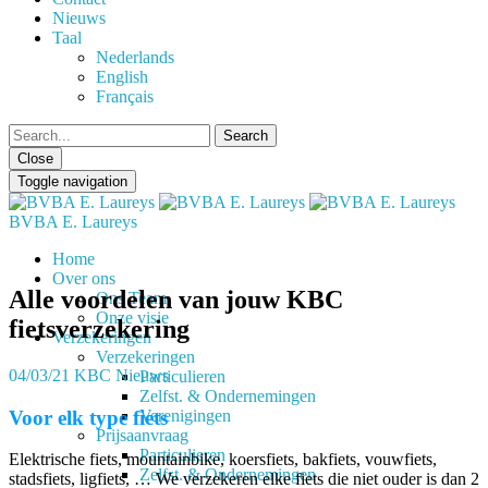
Nieuws
Taal
Nederlands
English
Français
Close
Toggle navigation
BVBA E. Laureys
Home
Over ons
Alle voordelen van jouw KBC
Ons Team
Onze visie
fietsverzekering
Verzekeringen
Verzekeringen
04/03/21
KBC Nieuws
Particulieren
Zelfst. & Ondernemingen
Voor elk type fiets
Verenigingen
Prijsaanvraag
Particulieren
Elektrische fiets, mountainbike, koersfiets, bakfiets, vouwfiets,
Zelfst. & Ondernemingen
stadsfiets, ligfiets, … We verzekeren elke fiets die niet ouder is dan 2