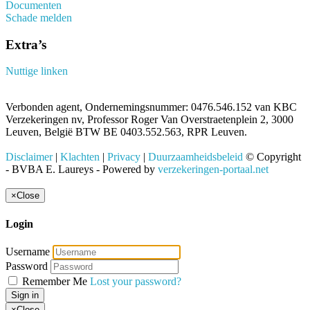
Documenten
Schade melden
Extra’s
Nuttige linken
Verbonden agent, Ondernemingsnummer: 0476.546.152 van KBC
Verzekeringen nv, Professor Roger Van Overstraetenplein 2, 3000
Leuven, België BTW BE 0403.552.563, RPR Leuven.
Disclaimer
|
Klachten
|
Privacy
|
Duurzaamheidsbeleid
© Copyright
- BVBA E. Laureys - Powered by
verzekeringen-portaal.net
×
Close
Login
Username
Password
Remember Me
Lost your password?
Sign in
×
Close